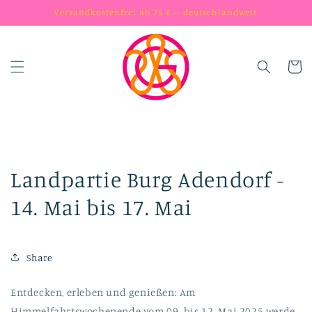
Skip to
Versandkostenfrei ab 75 € – deutschlandweit.
content
Cart
Landpartie Burg Adendorf -
14. Mai bis 17. Mai
Share
Entdecken, erleben und genießen: Am
Himmelfahrtswochenende vom 09. bis 12. Mai 2025 werde