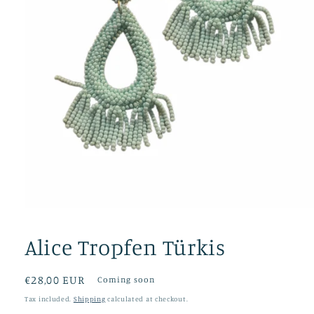
Open
media
1
Alice Tropfen Türkis
in
modal
Regular
€28,00 EUR
Coming soon
price
Tax included.
Shipping
calculated at checkout.