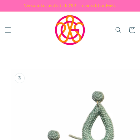
Skip to
Versandkostenfrei ab 75 € – deutschlandweit.
content
Cart
Skip to
product
information