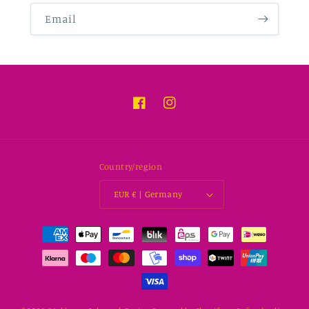
Email
Facebook
Instagram
Country/region
EUR € | Germany
Payment
methods