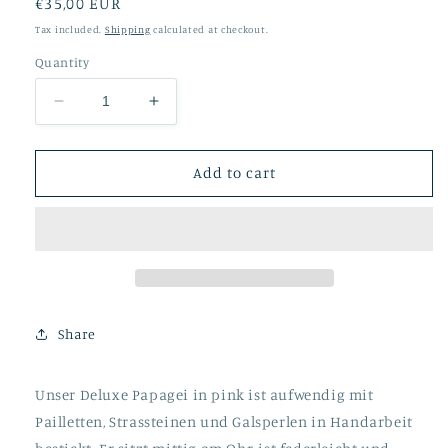
Regular
€35,00 EUR
price
Tax included.
Shipping
calculated at checkout.
Quantity
Decrease
Increase
quantity
quantity
for
for
Deluxe
Deluxe
Add to cart
Papagei
Papagei
pink
pink
Share
Unser Deluxe Papagei in pink ist aufwendig mit
Pailletten, Strassteinen und Galsperlen in Handarbeit