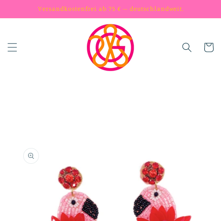
Skip to
Versandkostenfrei ab 75 € – deutschlandweit.
content
Cart
Skip to
product
information