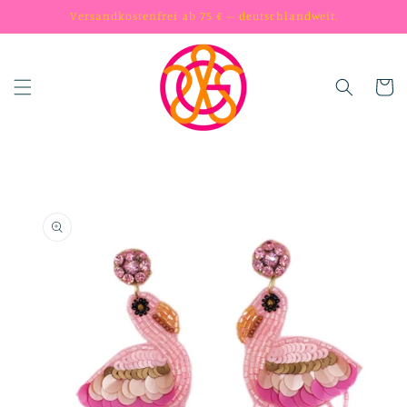
Skip to
Versandkostenfrei ab 75 € – deutschlandweit.
content
Cart
Skip to
product
information