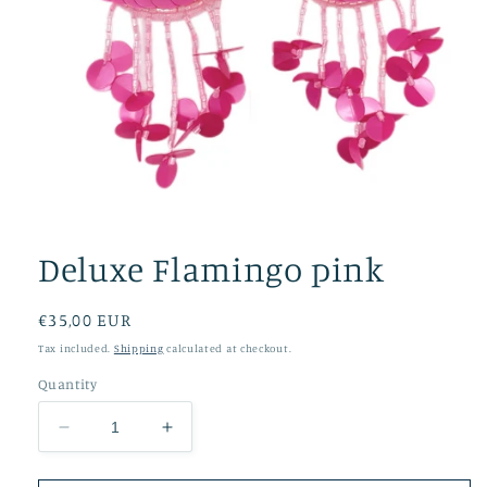
Open
media
1
Deluxe Flamingo pink
in
modal
Regular
€35,00 EUR
price
Tax included.
Shipping
calculated at checkout.
Quantity
Decrease
Increase
quantity
quantity
for
for