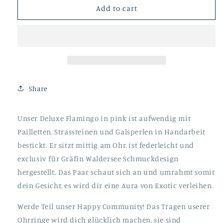
Deluxe
Deluxe
Add to cart
Flamingo
Flamingo
pink
pink
Share
Unser Deluxe Flamingo in pink ist aufwendig mit
Pailletten, Strassteinen und Galsperlen in Handarbeit
bestickt. Er sitzt mittig am Ohr, ist federleicht und
exclusiv für Gräfin Waldersee Schmuckdesign
hergestellt. Das Paar schaut sich an und umrahmt somit
dein Gesicht, es wird dir eine Aura von Exotic verleihen.
Werde Teil unser Happy Community! Das Tragen userer
Ohrringe wird dich glücklich machen, sie sind