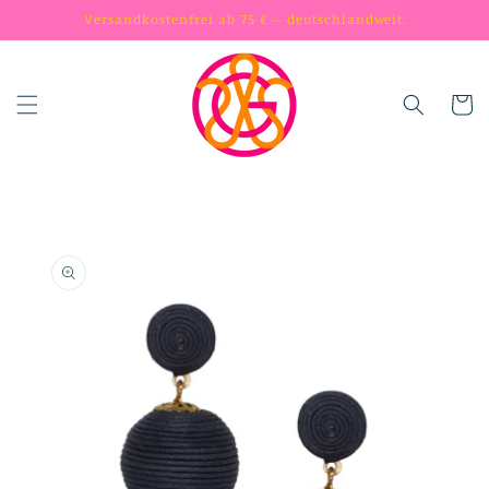
Skip to
Versandkostenfrei ab 75 € – deutschlandweit.
content
Cart
Skip to
product
information