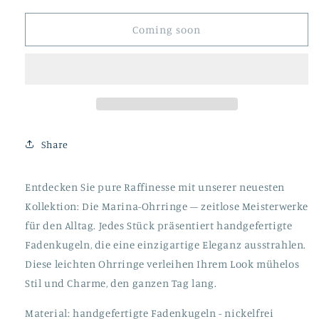
for
for
Marina
Marina
Coming soon
-
-
Schwarz
Schwarz
Share
Entdecken Sie pure Raffinesse mit unserer neuesten
Kollektion: Die Marina-Ohrringe – zeitlose Meisterwerke
für den Alltag. Jedes Stück präsentiert handgefertigte
Fadenkugeln, die eine einzigartige Eleganz ausstrahlen.
Diese leichten Ohrringe verleihen Ihrem Look mühelos
Stil und Charme, den ganzen Tag lang.
Material: handgefertigte Fadenkugeln - nickelfrei