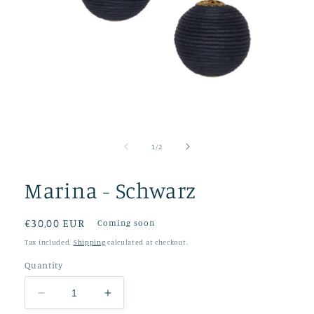
Open
media
1
of
1
/
2
in
modal
Marina - Schwarz
Regular
€30,00 EUR
Coming soon
price
Tax included.
Shipping
calculated at checkout.
Quantity
Decrease
Increase
quantity
quantity