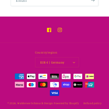
Email
Facebook
Instagram
Country/region
EUR € | Germany
Payment
methods
© 2026,
Waldersee Schmuck Design
Powered by Shopify
Refund policy