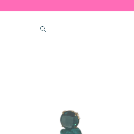
Skip to
content
Skip to
product
information