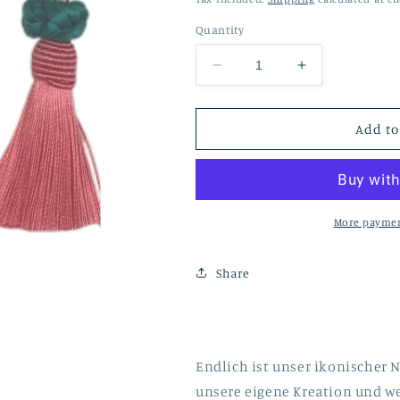
Quantity
Decrease
Increase
quantity
quantity
for
for
Nodo
Nodo
Add to
türkis
türkis
mit
mit
altrosa
altrosa
Quaste
Quaste
More paymen
Share
Endlich ist unser ikonischer 
unsere eigene Kreation und w