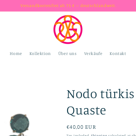
Versandkostenfrei ab 75 € – deutschlandweit.
Home
Kollektion
Über uns
Verkäufe
Kontakt
Nodo türkis
Quaste
Regular
€40,00 EUR
price
Tax included.
Shipping
calculated at ch