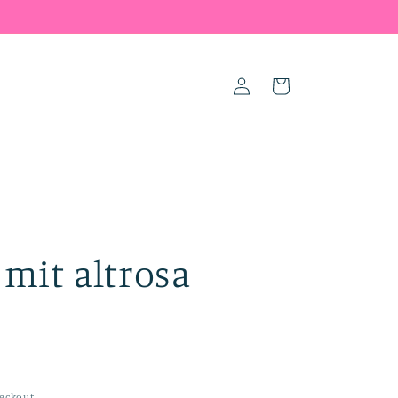
Log
Cart
in
 mit altrosa
eckout.