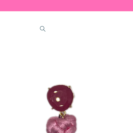
Skip to
content
Skip to
product
information