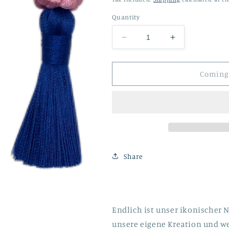
Quantity
Decrease
Increase
quantity
quantity
for
for
Nodo
Nodo
Coming
rosa
rosa
mit
mit
dunkel
dunkel
blauer
blauer
Quaste
Quaste
Share
Endlich ist unser ikonischer 
unsere eigene Kreation und w