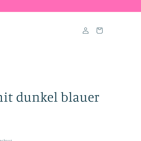
Log
Cart
in
it dunkel blauer
eckout.