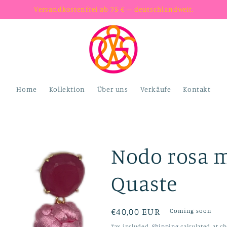
Versandkostenfrei ab 75 € – deutschlandweit.
Home
Kollektion
Über uns
Verkäufe
Kontakt
Nodo rosa m
Quaste
Regular
€40,00 EUR
Coming soon
price
Tax included.
Shipping
calculated at ch