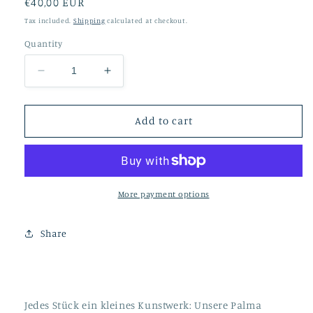
Regular
€40,00 EUR
price
Tax included.
Shipping
calculated at checkout.
Quantity
Decrease
Increase
quantity
quantity
for
for
Palma
Palma
Add to cart
Silber
Silber
More payment options
Share
Jedes Stück ein kleines Kunstwerk: Unsere Palma