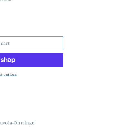
 cart
t options
uvola-Ohrringe!