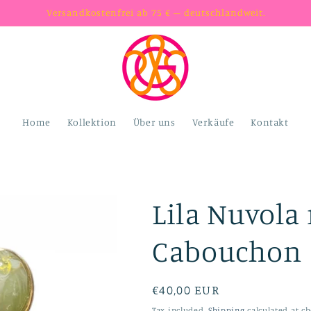
Versandkostenfrei ab 75 € – deutschlandweit.
Home
Kollektion
Über uns
Verkäufe
Kontakt
Lila Nuvola
Cabouchon
Regular
€40,00 EUR
price
Tax included.
Shipping
calculated at ch