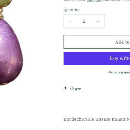
Quantity
Decrease
Increase
quantity
quantity
for
for
Lila
Lila
Add to
Nuvola
Nuvola
mit
mit
salbeigrünen
salbeigrünen
Cabouchon
Cabouchon
More paymen
Share
Entdecken Sie unsere neuen N