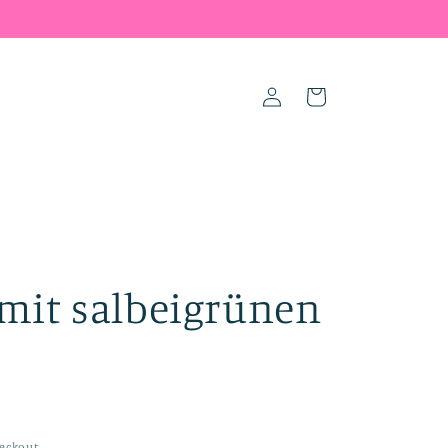
Log
Cart
in
 mit salbeigrünen
eckout.